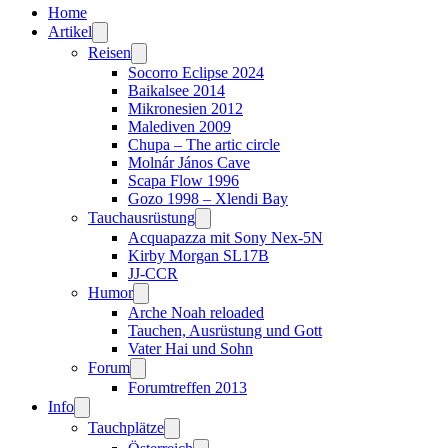
Home
Artikel
Reisen
Socorro Eclipse 2024
Baikalsee 2014
Mikronesien 2012
Malediven 2009
Chupa – The artic circle
Molnár János Cave
Scapa Flow 1996
Gozo 1998 – Xlendi Bay
Tauchausrüstung
Acquapazza mit Sony Nex-5N
Kirby Morgan SL17B
JJ-CCR
Humor
Arche Noah reloaded
Tauchen, Ausrüstung und Gott
Vater Hai und Sohn
Forum
Forumtreffen 2013
Info
Tauchplätze