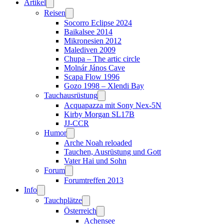
Artikel
Reisen
Socorro Eclipse 2024
Baikalsee 2014
Mikronesien 2012
Malediven 2009
Chupa – The artic circle
Molnár János Cave
Scapa Flow 1996
Gozo 1998 – Xlendi Bay
Tauchausrüstung
Acquapazza mit Sony Nex-5N
Kirby Morgan SL17B
JJ-CCR
Humor
Arche Noah reloaded
Tauchen, Ausrüstung und Gott
Vater Hai und Sohn
Forum
Forumtreffen 2013
Info
Tauchplätze
Österreich
Achensee