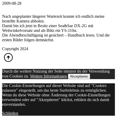
2009-08-28
Nach ungeplanter längerer Wartezeit konnte ich endlich meine
bestellte Kamera abholen.
Damit bin ich jetzt in Besitz einer Sea&Sae DX-2G mit
Weitwinkelvorsatz und als Blitz ein YS-110α.
Die Abendbeschäftigung ist gesichert – Handbuch lesen. Und die
ersten Bilder folgen demnächst.
Copyright 2024
Durch die weitere Nutzung der Seite stimmst du der Verwendung
von Cookies zu.
Weitere Informationen
Akzeptieren
Die Cookie-Einstellungen auf dieser Website sind auf "Cookies
zulassen" eingestellt, um das beste Surferlebnis zu ermöglichen.
Wenn du diese Website ohne Änderung der Cookie-Einstellungen
verwendest oder auf "Akzeptieren" klickst, erklärst du sich damit
einverstanden.
Schließen