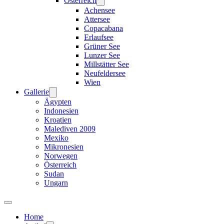
Österreich
Achensee
Attersee
Copacabana
Erlaufsee
Grüner See
Lunzer See
Millstätter See
Neufeldersee
Wien
Gallerie
Ägypten
Indonesien
Kroatien
Malediven 2009
Mexiko
Mikronesien
Norwegen
Österreich
Sudan
Ungarn
Home