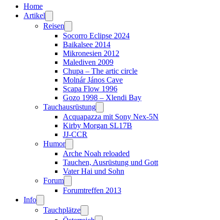
Home
Artikel
Reisen
Socorro Eclipse 2024
Baikalsee 2014
Mikronesien 2012
Malediven 2009
Chupa – The artic circle
Molnár János Cave
Scapa Flow 1996
Gozo 1998 – Xlendi Bay
Tauchausrüstung
Acquapazza mit Sony Nex-5N
Kirby Morgan SL17B
JJ-CCR
Humor
Arche Noah reloaded
Tauchen, Ausrüstung und Gott
Vater Hai und Sohn
Forum
Forumtreffen 2013
Info
Tauchplätze