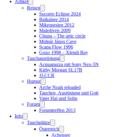
Artikel
Reisen
Socorro Eclipse 2024
Baikalsee 2014
Mikronesien 2012
Malediven 2009
Chupa – The artic circle
Molnár János Cave
Scapa Flow 1996
Gozo 1998 – Xlendi Bay
Tauchausrüstung
Acquapazza mit Sony Nex-5N
Kirby Morgan SL17B
JJ-CCR
Humor
Arche Noah reloaded
Tauchen, Ausrüstung und Gott
Vater Hai und Sohn
Forum
Forumtreffen 2013
Info
Tauchplätze
Österreich
Achensee