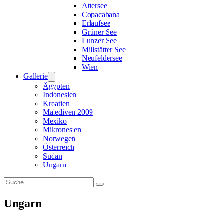
Attersee
Copacabana
Erlaufsee
Grüner See
Lunzer See
Millstätter See
Neufeldersee
Wien
Gallerie
Ägypten
Indonesien
Kroatien
Malediven 2009
Mexiko
Mikronesien
Norwegen
Österreich
Sudan
Ungarn
Suchen
Ungarn