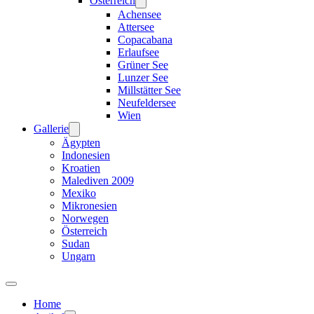
Österreich
Achensee
Attersee
Copacabana
Erlaufsee
Grüner See
Lunzer See
Millstätter See
Neufeldersee
Wien
Gallerie
Ägypten
Indonesien
Kroatien
Malediven 2009
Mexiko
Mikronesien
Norwegen
Österreich
Sudan
Ungarn
Home