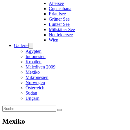
Attersee
Copacabana
Erlaufsee
Grüner See
Lunzer See
Millstätter See
Neufeldersee
Wien
Gallerie
Ägypten
Indonesien
Kroatien
Malediven 2009
Mexiko
Mikronesien
Norwegen
Österreich
Sudan
Ungarn
Suchen
Mexiko