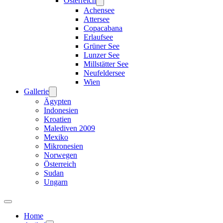
Österreich
Achensee
Attersee
Copacabana
Erlaufsee
Grüner See
Lunzer See
Millstätter See
Neufeldersee
Wien
Gallerie
Ägypten
Indonesien
Kroatien
Malediven 2009
Mexiko
Mikronesien
Norwegen
Österreich
Sudan
Ungarn
Home