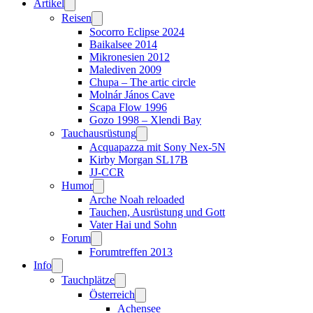
Artikel
Reisen
Socorro Eclipse 2024
Baikalsee 2014
Mikronesien 2012
Malediven 2009
Chupa – The artic circle
Molnár János Cave
Scapa Flow 1996
Gozo 1998 – Xlendi Bay
Tauchausrüstung
Acquapazza mit Sony Nex-5N
Kirby Morgan SL17B
JJ-CCR
Humor
Arche Noah reloaded
Tauchen, Ausrüstung und Gott
Vater Hai und Sohn
Forum
Forumtreffen 2013
Info
Tauchplätze
Österreich
Achensee