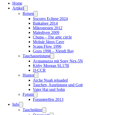
Home
Artikel
Reisen
Socorro Eclipse 2024
Baikalsee 2014
Mikronesien 2012
Malediven 2009
Chupa – The artic circle
Molnár János Cave
Scapa Flow 1996
Gozo 1998 – Xlendi Bay
Tauchausrüstung
Acquapazza mit Sony Nex-5N
Kirby Morgan SL17B
JJ-CCR
Humor
Arche Noah reloaded
Tauchen, Ausrüstung und Gott
Vater Hai und Sohn
Forum
Forumtreffen 2013
Info
Tauchplätze