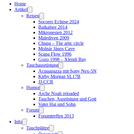
Home
Artikel
Reisen
Socorro Eclipse 2024
Baikalsee 2014
Mikronesien 2012
Malediven 2009
Chupa – The artic circle
Molnár János Cave
Scapa Flow 1996
Gozo 1998 – Xlendi Bay
Tauchausrüstung
Acquapazza mit Sony Nex-5N
Kirby Morgan SL17B
JJ-CCR
Humor
Arche Noah reloaded
Tauchen, Ausrüstung und Gott
Vater Hai und Sohn
Forum
Forumtreffen 2013
Info
Tauchplätze