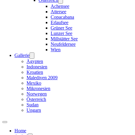
Österreich
Achensee
Attersee
Copacabana
Erlaufsee
Grüner See
Lunzer See
Millstätter See
Neufeldersee
Wien
Gallerie
Ägypten
Indonesien
Kroatien
Malediven 2009
Mexiko
Mikronesien
Norwegen
Österreich
Sudan
Ungarn
Home