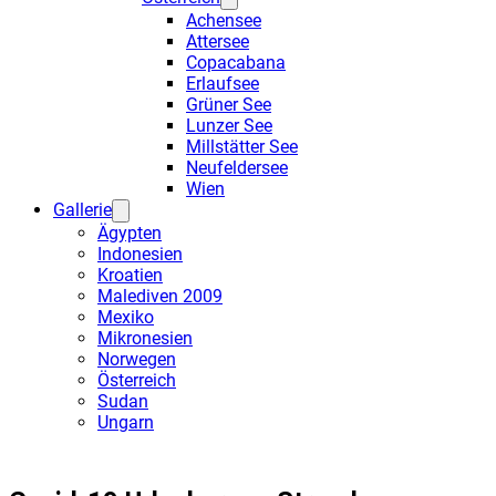
Achensee
Attersee
Copacabana
Erlaufsee
Grüner See
Lunzer See
Millstätter See
Neufeldersee
Wien
Gallerie
Ägypten
Indonesien
Kroatien
Malediven 2009
Mexiko
Mikronesien
Norwegen
Österreich
Sudan
Ungarn