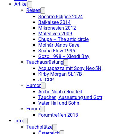
Artikel
Reisen
Socorro Eclipse 2024
Baikalsee 2014
Mikronesien 2012
Malediven 2009
Chupa – The artic circle
Molnár János Cave
Scapa Flow 1996
Gozo 1998 – Xlendi Bay
Tauchausrüstung
Acquapazza mit Sony Nex-5N
Kirby Morgan SL17B
JJ-CCR
Humor
Arche Noah reloaded
Tauchen, Ausrüstung und Gott
Vater Hai und Sohn
Forum
Forumtreffen 2013
Info
Tauchplätze
Österreich