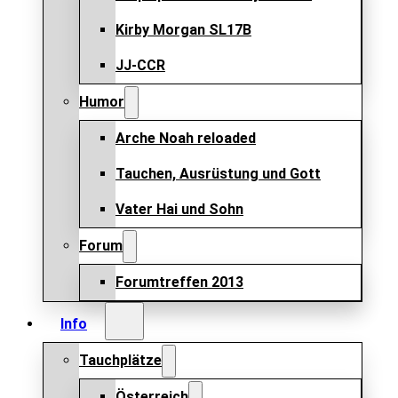
Kirby Morgan SL17B
JJ-CCR
Humor
Arche Noah reloaded
Tauchen, Ausrüstung und Gott
Vater Hai und Sohn
Forum
Forumtreffen 2013
Info
Tauchplätze
Österreich