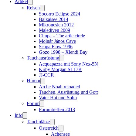
Artikel
Reisen
Socorro Eclipse 2024
Baikalsee 2014
Mikronesien 2012
Malediven 2009
Chupa – The artic circle
Molnár János Cave
Scapa Flow 1996
Gozo 1998 – Xlendi Bay
Tauchausrüstung
Acquapazza mit Sony Nex-5N
Kirby Morgan SL17B
JJ-CCR
Humor
Arche Noah reloaded
Tauchen, Ausrüstung und Gott
Vater Hai und Sohn
Forum
Forumtreffen 2013
Info
Tauchplätze
Österreich
Achensee