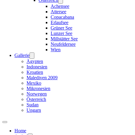
Österreich
Achensee
Attersee
Copacabana
Erlaufsee
Grüner See
Lunzer See
Millstätter See
Neufeldersee
Wien
Gallerie
Ägypten
Indonesien
Kroatien
Malediven 2009
Mexiko
Mikronesien
Norwegen
Österreich
Sudan
Ungarn
Home