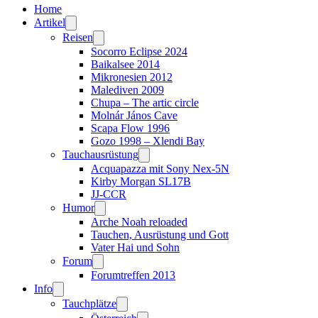
Home
Artikel
Reisen
Socorro Eclipse 2024
Baikalsee 2014
Mikronesien 2012
Malediven 2009
Chupa – The artic circle
Molnár János Cave
Scapa Flow 1996
Gozo 1998 – Xlendi Bay
Tauchausrüstung
Acquapazza mit Sony Nex-5N
Kirby Morgan SL17B
JJ-CCR
Humor
Arche Noah reloaded
Tauchen, Ausrüstung und Gott
Vater Hai und Sohn
Forum
Forumtreffen 2013
Info
Tauchplätze