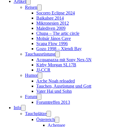
Artikel
Reisen
Socorro Eclipse 2024
Baikalsee 2014
Mikronesien 2012
Malediven 2009
Chupa – The artic circle
Molnár János Cave
Scapa Flow 1996
Gozo 1998 – Xlendi Bay
Tauchausrüstung
Acquapazza mit Sony Nex-5N
Kirby Morgan SL17B
JJ-CCR
Humor
Arche Noah reloaded
Tauchen, Ausrüstung und Gott
Vater Hai und Sohn
Forum
Forumtreffen 2013
Info
Tauchplätze
Österreich
Achensee