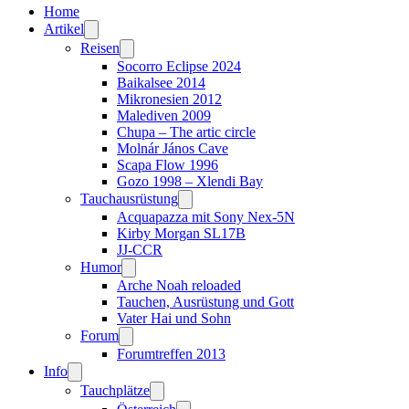
Home
Artikel
Reisen
Socorro Eclipse 2024
Baikalsee 2014
Mikronesien 2012
Malediven 2009
Chupa – The artic circle
Molnár János Cave
Scapa Flow 1996
Gozo 1998 – Xlendi Bay
Tauchausrüstung
Acquapazza mit Sony Nex-5N
Kirby Morgan SL17B
JJ-CCR
Humor
Arche Noah reloaded
Tauchen, Ausrüstung und Gott
Vater Hai und Sohn
Forum
Forumtreffen 2013
Info
Tauchplätze