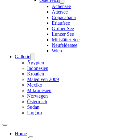
Österreich
Achensee
Attersee
Copacabana
Erlaufsee
Grüner See
Lunzer See
Millstätter See
Neufeldersee
Wien
Gallerie
Ägypten
Indonesien
Kroatien
Malediven 2009
Mexiko
Mikronesien
Norwegen
Österreich
Sudan
Ungarn
Home