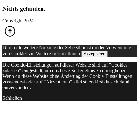
Nichts gefunden.
Copyright 2024
Durch die weitere Nutzung der Seite stimmst du der Verwendung
von Cookies zu.
Weitere Informationen
Akzeptieren
Die Cookie-Einstellungen auf dieser Website sind auf "Cookies
zulassen" eingestellt, um das beste Surferlebnis zu ermöglichen.
Wenn du diese Website ohne Änderung der Cookie-Einstellungen
verwendest oder auf "Akzeptieren" klickst, erklärst du sich damit
einverstanden.
Schließen