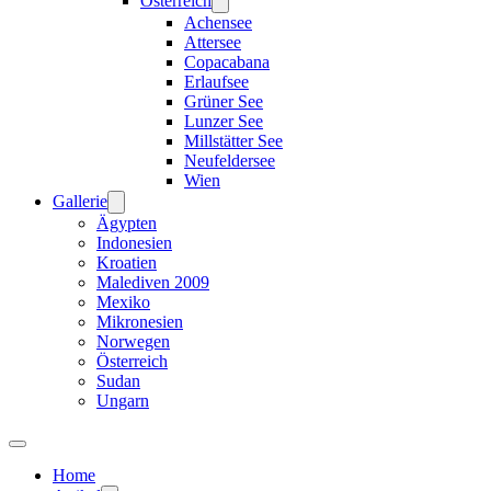
Österreich
Achensee
Attersee
Copacabana
Erlaufsee
Grüner See
Lunzer See
Millstätter See
Neufeldersee
Wien
Gallerie
Ägypten
Indonesien
Kroatien
Malediven 2009
Mexiko
Mikronesien
Norwegen
Österreich
Sudan
Ungarn
Home