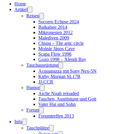
Home
Artikel
Reisen
Socorro Eclipse 2024
Baikalsee 2014
Mikronesien 2012
Malediven 2009
Chupa – The artic circle
Molnár János Cave
Scapa Flow 1996
Gozo 1998 – Xlendi Bay
Tauchausrüstung
Acquapazza mit Sony Nex-5N
Kirby Morgan SL17B
JJ-CCR
Humor
Arche Noah reloaded
Tauchen, Ausrüstung und Gott
Vater Hai und Sohn
Forum
Forumtreffen 2013
Info
Tauchplätze