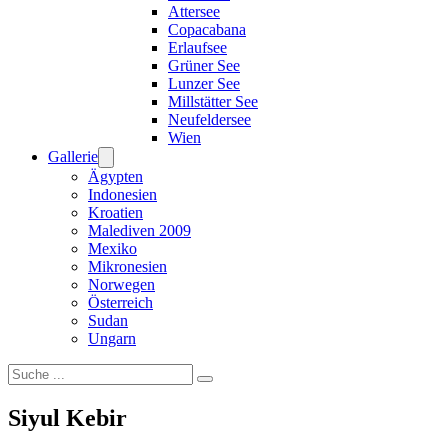
Attersee
Copacabana
Erlaufsee
Grüner See
Lunzer See
Millstätter See
Neufeldersee
Wien
Gallerie
Ägypten
Indonesien
Kroatien
Malediven 2009
Mexiko
Mikronesien
Norwegen
Österreich
Sudan
Ungarn
Suchen
Siyul Kebir