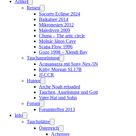
Artikel
Reisen
Socorro Eclipse 2024
Baikalsee 2014
Mikronesien 2012
Malediven 2009
Chupa – The artic circle
Molnár János Cave
Scapa Flow 1996
Gozo 1998 – Xlendi Bay
Tauchausrüstung
Acquapazza mit Sony Nex-5N
Kirby Morgan SL17B
JJ-CCR
Humor
Arche Noah reloaded
Tauchen, Ausrüstung und Gott
Vater Hai und Sohn
Forum
Forumtreffen 2013
Info
Tauchplätze
Österreich
Achensee