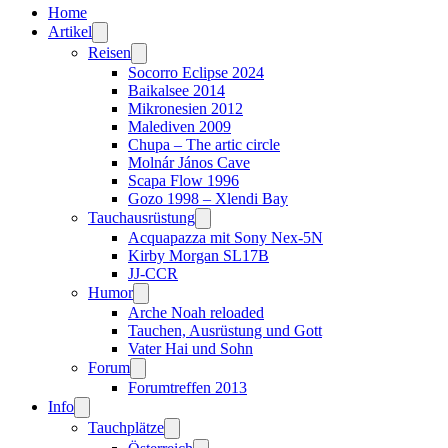
Home
Artikel
Reisen
Socorro Eclipse 2024
Baikalsee 2014
Mikronesien 2012
Malediven 2009
Chupa – The artic circle
Molnár János Cave
Scapa Flow 1996
Gozo 1998 – Xlendi Bay
Tauchausrüstung
Acquapazza mit Sony Nex-5N
Kirby Morgan SL17B
JJ-CCR
Humor
Arche Noah reloaded
Tauchen, Ausrüstung und Gott
Vater Hai und Sohn
Forum
Forumtreffen 2013
Info
Tauchplätze