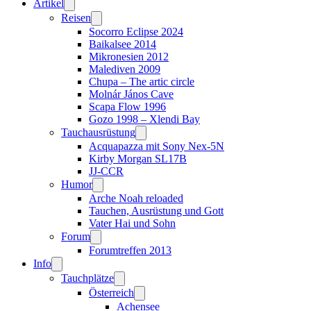
Artikel
Reisen
Socorro Eclipse 2024
Baikalsee 2014
Mikronesien 2012
Malediven 2009
Chupa – The artic circle
Molnár János Cave
Scapa Flow 1996
Gozo 1998 – Xlendi Bay
Tauchausrüstung
Acquapazza mit Sony Nex-5N
Kirby Morgan SL17B
JJ-CCR
Humor
Arche Noah reloaded
Tauchen, Ausrüstung und Gott
Vater Hai und Sohn
Forum
Forumtreffen 2013
Info
Tauchplätze
Österreich
Achensee