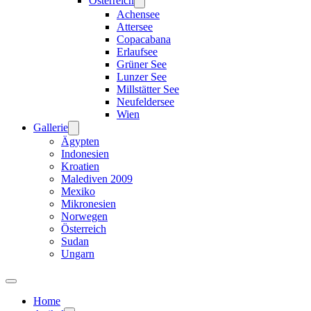
Österreich
Achensee
Attersee
Copacabana
Erlaufsee
Grüner See
Lunzer See
Millstätter See
Neufeldersee
Wien
Gallerie
Ägypten
Indonesien
Kroatien
Malediven 2009
Mexiko
Mikronesien
Norwegen
Österreich
Sudan
Ungarn
Home