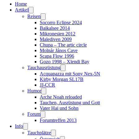
Home
Artikel
Reisen
Socorro Eclipse 2024
Baikalsee 2014
Mikronesien 2012
Malediven 2009
Chupa – The artic circle
Molnár János Cave
Scapa Flow 1996
Gozo 1998 – Xlendi Bay
Tauchausrüstung
Acquapazza mit Sony Nex-5N
Kirby Morgan SL17B
JJ-CCR
Humor
Arche Noah reloaded
Tauchen, Ausrüstung und Gott
Vater Hai und Sohn
Forum
Forumtreffen 2013
Info
Tauchplätze