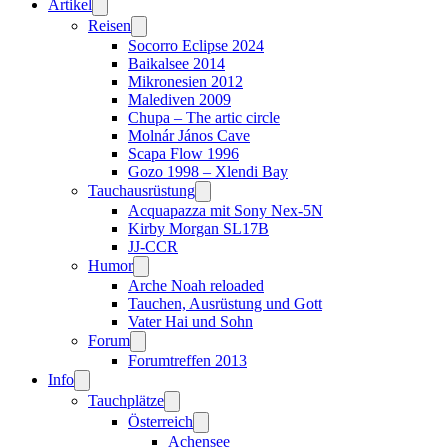
Artikel
Reisen
Socorro Eclipse 2024
Baikalsee 2014
Mikronesien 2012
Malediven 2009
Chupa – The artic circle
Molnár János Cave
Scapa Flow 1996
Gozo 1998 – Xlendi Bay
Tauchausrüstung
Acquapazza mit Sony Nex-5N
Kirby Morgan SL17B
JJ-CCR
Humor
Arche Noah reloaded
Tauchen, Ausrüstung und Gott
Vater Hai und Sohn
Forum
Forumtreffen 2013
Info
Tauchplätze
Österreich
Achensee