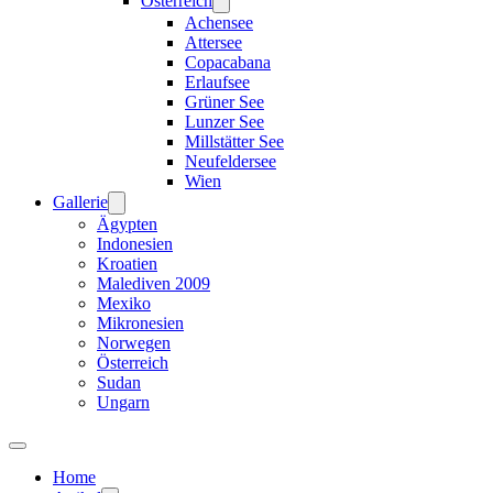
Österreich
Achensee
Attersee
Copacabana
Erlaufsee
Grüner See
Lunzer See
Millstätter See
Neufeldersee
Wien
Gallerie
Ägypten
Indonesien
Kroatien
Malediven 2009
Mexiko
Mikronesien
Norwegen
Österreich
Sudan
Ungarn
Home