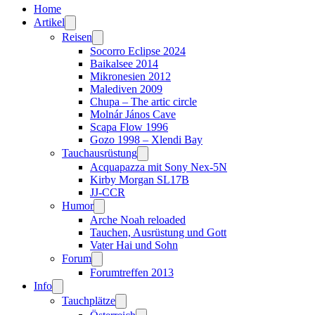
Home
Artikel
Reisen
Socorro Eclipse 2024
Baikalsee 2014
Mikronesien 2012
Malediven 2009
Chupa – The artic circle
Molnár János Cave
Scapa Flow 1996
Gozo 1998 – Xlendi Bay
Tauchausrüstung
Acquapazza mit Sony Nex-5N
Kirby Morgan SL17B
JJ-CCR
Humor
Arche Noah reloaded
Tauchen, Ausrüstung und Gott
Vater Hai und Sohn
Forum
Forumtreffen 2013
Info
Tauchplätze