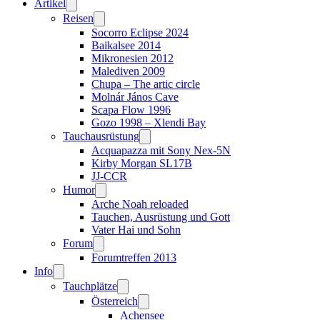
Artikel
Reisen
Socorro Eclipse 2024
Baikalsee 2014
Mikronesien 2012
Malediven 2009
Chupa – The artic circle
Molnár János Cave
Scapa Flow 1996
Gozo 1998 – Xlendi Bay
Tauchausrüstung
Acquapazza mit Sony Nex-5N
Kirby Morgan SL17B
JJ-CCR
Humor
Arche Noah reloaded
Tauchen, Ausrüstung und Gott
Vater Hai und Sohn
Forum
Forumtreffen 2013
Info
Tauchplätze
Österreich
Achensee