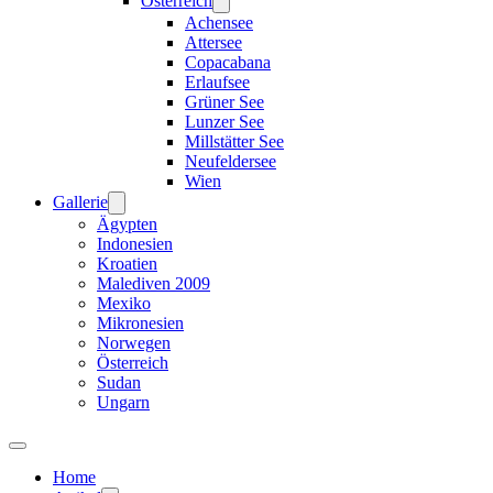
Österreich
Achensee
Attersee
Copacabana
Erlaufsee
Grüner See
Lunzer See
Millstätter See
Neufeldersee
Wien
Gallerie
Ägypten
Indonesien
Kroatien
Malediven 2009
Mexiko
Mikronesien
Norwegen
Österreich
Sudan
Ungarn
Home