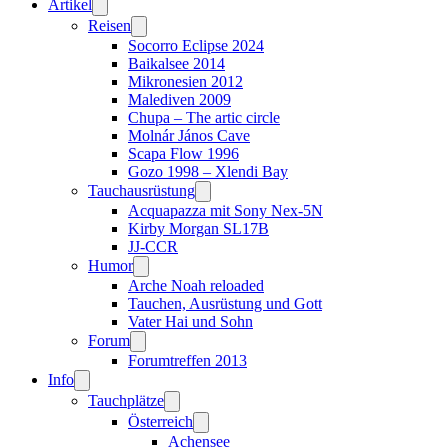
Artikel
Reisen
Socorro Eclipse 2024
Baikalsee 2014
Mikronesien 2012
Malediven 2009
Chupa – The artic circle
Molnár János Cave
Scapa Flow 1996
Gozo 1998 – Xlendi Bay
Tauchausrüstung
Acquapazza mit Sony Nex-5N
Kirby Morgan SL17B
JJ-CCR
Humor
Arche Noah reloaded
Tauchen, Ausrüstung und Gott
Vater Hai und Sohn
Forum
Forumtreffen 2013
Info
Tauchplätze
Österreich
Achensee