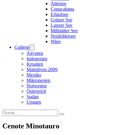
Attersee
Copacabana
Erlaufsee
Grüner See
Lunzer See
Millstätter See
Neufeldersee
Wien
Gallerie
Ägypten
Indonesien
Kroatien
Malediven 2009
Mexiko
Mikronesien
Norwegen
Österreich
Sudan
Ungarn
Suchen
Cenote Minotauro