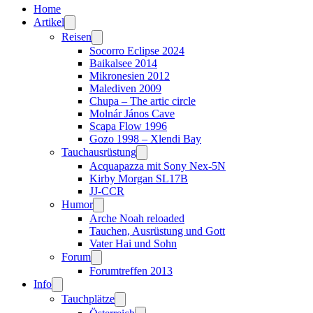
Home
Artikel
Reisen
Socorro Eclipse 2024
Baikalsee 2014
Mikronesien 2012
Malediven 2009
Chupa – The artic circle
Molnár János Cave
Scapa Flow 1996
Gozo 1998 – Xlendi Bay
Tauchausrüstung
Acquapazza mit Sony Nex-5N
Kirby Morgan SL17B
JJ-CCR
Humor
Arche Noah reloaded
Tauchen, Ausrüstung und Gott
Vater Hai und Sohn
Forum
Forumtreffen 2013
Info
Tauchplätze