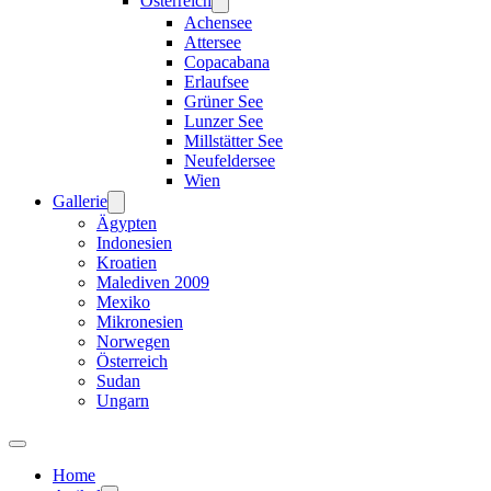
Österreich
Achensee
Attersee
Copacabana
Erlaufsee
Grüner See
Lunzer See
Millstätter See
Neufeldersee
Wien
Gallerie
Ägypten
Indonesien
Kroatien
Malediven 2009
Mexiko
Mikronesien
Norwegen
Österreich
Sudan
Ungarn
Home