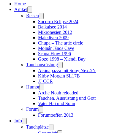
Home
Artikel
Reisen
Socorro Eclipse 2024
Baikalsee 2014
Mikronesien 2012
Malediven 2009
Chupa – The artic circle
Molnár János Cave
Scapa Flow 1996
Gozo 1998 – Xlendi Bay
Tauchausrüstung
Acquapazza mit Sony Nex-5N
Kirby Morgan SL17B
JJ-CCR
Humor
Arche Noah reloaded
Tauchen, Ausrüstung und Gott
Vater Hai und Sohn
Forum
Forumtreffen 2013
Info
Tauchplätze