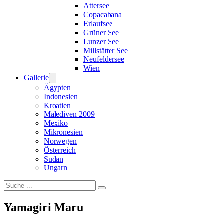
Attersee
Copacabana
Erlaufsee
Grüner See
Lunzer See
Millstätter See
Neufeldersee
Wien
Gallerie
Ägypten
Indonesien
Kroatien
Malediven 2009
Mexiko
Mikronesien
Norwegen
Österreich
Sudan
Ungarn
Suchen
Yamagiri Maru