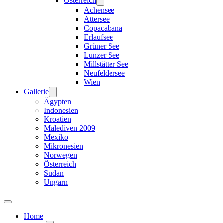
Österreich
Achensee
Attersee
Copacabana
Erlaufsee
Grüner See
Lunzer See
Millstätter See
Neufeldersee
Wien
Gallerie
Ägypten
Indonesien
Kroatien
Malediven 2009
Mexiko
Mikronesien
Norwegen
Österreich
Sudan
Ungarn
Home