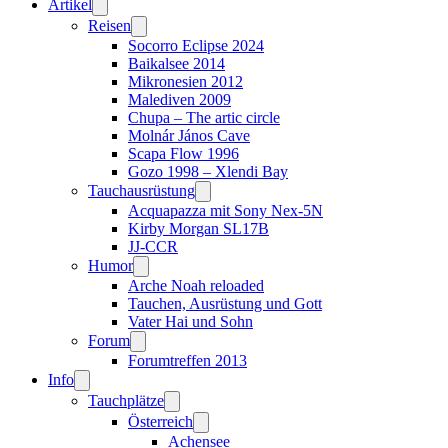
Artikel
Reisen
Socorro Eclipse 2024
Baikalsee 2014
Mikronesien 2012
Malediven 2009
Chupa – The artic circle
Molnár János Cave
Scapa Flow 1996
Gozo 1998 – Xlendi Bay
Tauchausrüstung
Acquapazza mit Sony Nex-5N
Kirby Morgan SL17B
JJ-CCR
Humor
Arche Noah reloaded
Tauchen, Ausrüstung und Gott
Vater Hai und Sohn
Forum
Forumtreffen 2013
Info
Tauchplätze
Österreich
Achensee