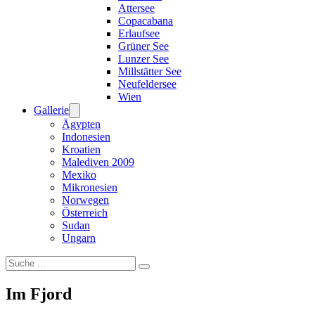
Attersee
Copacabana
Erlaufsee
Grüner See
Lunzer See
Millstätter See
Neufeldersee
Wien
Gallerie
Ägypten
Indonesien
Kroatien
Malediven 2009
Mexiko
Mikronesien
Norwegen
Österreich
Sudan
Ungarn
Suchen
Im Fjord