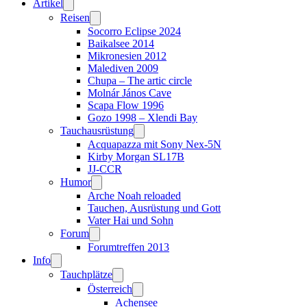
Artikel
Reisen
Socorro Eclipse 2024
Baikalsee 2014
Mikronesien 2012
Malediven 2009
Chupa – The artic circle
Molnár János Cave
Scapa Flow 1996
Gozo 1998 – Xlendi Bay
Tauchausrüstung
Acquapazza mit Sony Nex-5N
Kirby Morgan SL17B
JJ-CCR
Humor
Arche Noah reloaded
Tauchen, Ausrüstung und Gott
Vater Hai und Sohn
Forum
Forumtreffen 2013
Info
Tauchplätze
Österreich
Achensee