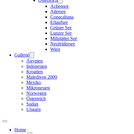
Österreich
Achensee
Attersee
Copacabana
Erlaufsee
Grüner See
Lunzer See
Millstätter See
Neufeldersee
Wien
Gallerie
Ägypten
Indonesien
Kroatien
Malediven 2009
Mexiko
Mikronesien
Norwegen
Österreich
Sudan
Ungarn
Home