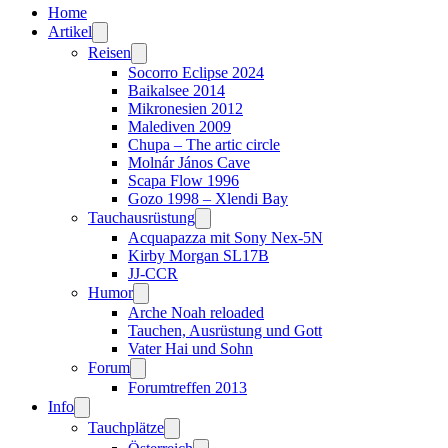
Home
Artikel
Reisen
Socorro Eclipse 2024
Baikalsee 2014
Mikronesien 2012
Malediven 2009
Chupa – The artic circle
Molnár János Cave
Scapa Flow 1996
Gozo 1998 – Xlendi Bay
Tauchausrüstung
Acquapazza mit Sony Nex-5N
Kirby Morgan SL17B
JJ-CCR
Humor
Arche Noah reloaded
Tauchen, Ausrüstung und Gott
Vater Hai und Sohn
Forum
Forumtreffen 2013
Info
Tauchplätze