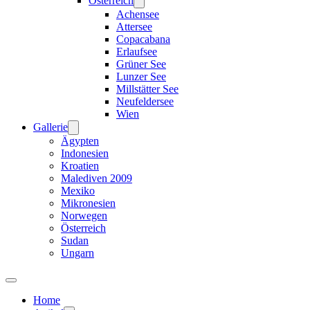
Österreich
Achensee
Attersee
Copacabana
Erlaufsee
Grüner See
Lunzer See
Millstätter See
Neufeldersee
Wien
Gallerie
Ägypten
Indonesien
Kroatien
Malediven 2009
Mexiko
Mikronesien
Norwegen
Österreich
Sudan
Ungarn
Home