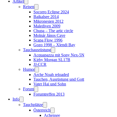
Artikel
Reisen
Socorro Eclipse 2024
Baikalsee 2014
Mikronesien 2012
Malediven 2009
Chupa – The artic circle
Molnár János Cave
Scapa Flow 1996
Gozo 1998 – Xlendi Bay
Tauchausrüstung
Acquapazza mit Sony Nex-5N
Kirby Morgan SL17B
JJ-CCR
Humor
Arche Noah reloaded
Tauchen, Ausrüstung und Gott
Vater Hai und Sohn
Forum
Forumtreffen 2013
Info
Tauchplätze
Österreich
Achensee