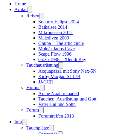
Home
Artikel
Reisen
Socorro Eclipse 2024
Baikalsee 2014
Mikronesien 2012
Malediven 2009
Chupa – The artic circle
Molnár János Cave
Scapa Flow 1996
Gozo 1998 – Xlendi Bay
Tauchausrüstung
Acquapazza mit Sony Nex-5N
Kirby Morgan SL17B
JJ-CCR
Humor
Arche Noah reloaded
Tauchen, Ausrüstung und Gott
Vater Hai und Sohn
Forum
Forumtreffen 2013
Info
Tauchplätze