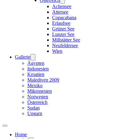
Österreich
Achensee
Attersee
Copacabana
Erlaufsee
Grüner See
Lunzer See
Millstätter See
Neufeldersee
Wien
Gallerie
Ägypten
Indonesien
Kroatien
Malediven 2009
Mexiko
Mikronesien
Norwegen
Österreich
Sudan
Ungarn
Home