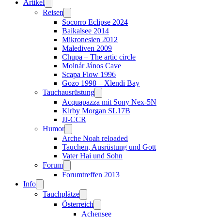
Artikel
Reisen
Socorro Eclipse 2024
Baikalsee 2014
Mikronesien 2012
Malediven 2009
Chupa – The artic circle
Molnár János Cave
Scapa Flow 1996
Gozo 1998 – Xlendi Bay
Tauchausrüstung
Acquapazza mit Sony Nex-5N
Kirby Morgan SL17B
JJ-CCR
Humor
Arche Noah reloaded
Tauchen, Ausrüstung und Gott
Vater Hai und Sohn
Forum
Forumtreffen 2013
Info
Tauchplätze
Österreich
Achensee