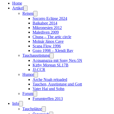
Home
Artikel
Reisen
Socorro Eclipse 2024
Baikalsee 2014
Mikronesien 2012
Malediven 2009
Chupa – The artic circle
Molnár János Cave
Scapa Flow 1996
Gozo 1998 – Xlendi Bay
Tauchausrüstung
Acquapazza mit Sony Nex-5N
Kirby Morgan SL17B
JJ-CCR
Humor
Arche Noah reloaded
Tauchen, Ausrüstung und Gott
Vater Hai und Sohn
Forum
Forumtreffen 2013
Info
Tauchplätze