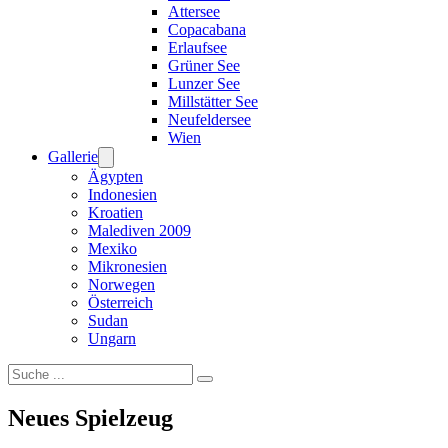
Attersee
Copacabana
Erlaufsee
Grüner See
Lunzer See
Millstätter See
Neufeldersee
Wien
Gallerie
Ägypten
Indonesien
Kroatien
Malediven 2009
Mexiko
Mikronesien
Norwegen
Österreich
Sudan
Ungarn
Suchen
Neues Spielzeug