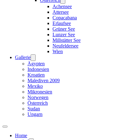
Österreich
Achensee
Attersee
Copacabana
Erlaufsee
Grüner See
Lunzer See
Millstätter See
Neufeldersee
Wien
Gallerie
Ägypten
Indonesien
Kroatien
Malediven 2009
Mexiko
Mikronesien
Norwegen
Österreich
Sudan
Ungarn
Home