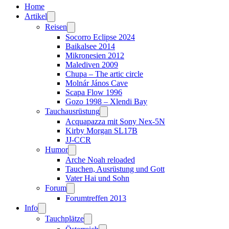
Home
Artikel
Reisen
Socorro Eclipse 2024
Baikalsee 2014
Mikronesien 2012
Malediven 2009
Chupa – The artic circle
Molnár János Cave
Scapa Flow 1996
Gozo 1998 – Xlendi Bay
Tauchausrüstung
Acquapazza mit Sony Nex-5N
Kirby Morgan SL17B
JJ-CCR
Humor
Arche Noah reloaded
Tauchen, Ausrüstung und Gott
Vater Hai und Sohn
Forum
Forumtreffen 2013
Info
Tauchplätze