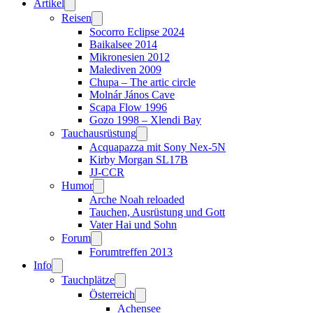
Artikel
Reisen
Socorro Eclipse 2024
Baikalsee 2014
Mikronesien 2012
Malediven 2009
Chupa – The artic circle
Molnár János Cave
Scapa Flow 1996
Gozo 1998 – Xlendi Bay
Tauchausrüstung
Acquapazza mit Sony Nex-5N
Kirby Morgan SL17B
JJ-CCR
Humor
Arche Noah reloaded
Tauchen, Ausrüstung und Gott
Vater Hai und Sohn
Forum
Forumtreffen 2013
Info
Tauchplätze
Österreich
Achensee