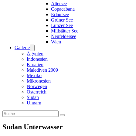
Attersee
Copacabana
Erlaufsee
Grüner See
Lunzer See
Millstätter See
Neufeldersee
Wien
Gallerie
Ägypten
Indonesien
Kroatien
Malediven 2009
Mexiko
Mikronesien
Norwegen
Österreich
Sudan
Ungarn
Suchen
Sudan Unterwasser