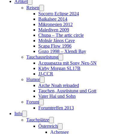
Artikel
Reisen
Socorro Eclipse 2024
Baikalsee 2014
Mikronesien 2012
Malediven 2009
Chupa – The artic circle
Molnár János Cave
Scapa Flow 1996
Gozo 1998 – Xlendi Bay
Tauchausrüstung
Acquapazza mit Sony Nex-5N
Kirby Morgan SL17B
JJ-CCR
Humor
Arche Noah reloaded
Tauchen, Ausrüstung und Gott
Vater Hai und Sohn
Forum
Forumtreffen 2013
Info
Tauchplätze
Österreich
Achensee