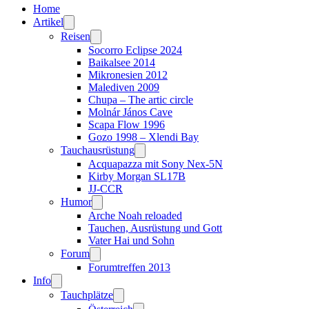
Home
Artikel
Reisen
Socorro Eclipse 2024
Baikalsee 2014
Mikronesien 2012
Malediven 2009
Chupa – The artic circle
Molnár János Cave
Scapa Flow 1996
Gozo 1998 – Xlendi Bay
Tauchausrüstung
Acquapazza mit Sony Nex-5N
Kirby Morgan SL17B
JJ-CCR
Humor
Arche Noah reloaded
Tauchen, Ausrüstung und Gott
Vater Hai und Sohn
Forum
Forumtreffen 2013
Info
Tauchplätze