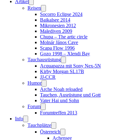
Artikel
Reisen
Socorro Eclipse 2024
Baikalsee 2014
Mikronesien 2012
Malediven 2009
Chupa – The artic circle
Molnár János Cave
Scapa Flow 1996
Gozo 1998 – Xlendi Bay
Tauchausrüstung
Acquapazza mit Sony Nex-5N
Kirby Morgan SL17B
JJ-CCR
Humor
Arche Noah reloaded
Tauchen, Ausrüstung und Gott
Vater Hai und Sohn
Forum
Forumtreffen 2013
Info
Tauchplätze
Österreich
Achensee