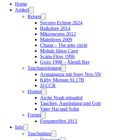
Home
Artikel
Reisen
Socorro Eclipse 2024
Baikalsee 2014
Mikronesien 2012
Malediven 2009
Chupa – The artic circle
Molnár János Cave
Scapa Flow 1996
Gozo 1998 – Xlendi Bay
Tauchausrüstung
Acquapazza mit Sony Nex-5N
Kirby Morgan SL17B
JJ-CCR
Humor
Arche Noah reloaded
Tauchen, Ausrüstung und Gott
Vater Hai und Sohn
Forum
Forumtreffen 2013
Info
Tauchplätze