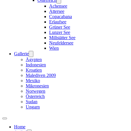
Österreich
Achensee
Attersee
Copacabana
Erlaufsee
Grüner See
Lunzer See
Millstätter See
Neufeldersee
Wien
Gallerie
Ägypten
Indonesien
Kroatien
Malediven 2009
Mexiko
Mikronesien
Norwegen
Österreich
Sudan
Ungarn
Home