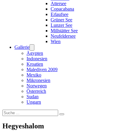
Attersee
Copacabana
Erlaufsee
Grüner See
Lunzer See
Millstätter See
Neufeldersee
Wien
Gallerie
Ägypten
Indonesien
Kroatien
Malediven 2009
Mexiko
Mikronesien
Norwegen
Österreich
Sudan
Ungarn
Suchen
Hegyeshalom