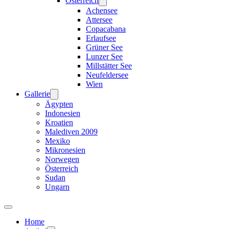
Österreich
Achensee
Attersee
Copacabana
Erlaufsee
Grüner See
Lunzer See
Millstätter See
Neufeldersee
Wien
Gallerie
Ägypten
Indonesien
Kroatien
Malediven 2009
Mexiko
Mikronesien
Norwegen
Österreich
Sudan
Ungarn
Home