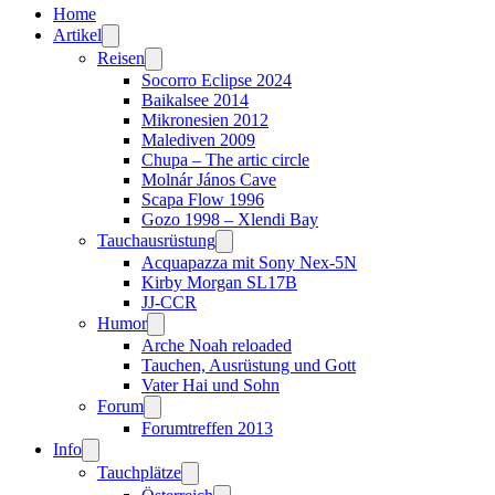
Home
Artikel
Reisen
Socorro Eclipse 2024
Baikalsee 2014
Mikronesien 2012
Malediven 2009
Chupa – The artic circle
Molnár János Cave
Scapa Flow 1996
Gozo 1998 – Xlendi Bay
Tauchausrüstung
Acquapazza mit Sony Nex-5N
Kirby Morgan SL17B
JJ-CCR
Humor
Arche Noah reloaded
Tauchen, Ausrüstung und Gott
Vater Hai und Sohn
Forum
Forumtreffen 2013
Info
Tauchplätze