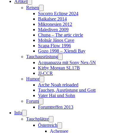
Artikel
Reisen
Socorro Eclipse 2024
Baikalsee 2014
Mikronesien 2012
Malediven 2009
Chupa – The artic circle
Molnár János Cave
Scapa Flow 1996
Gozo 1998 – Xlendi Bay
Tauchausrüstung
Acquapazza mit Sony Nex-5N
Kirby Morgan SL17B
JJ-CCR
Humor
Arche Noah reloaded
Tauchen, Ausrüstung und Gott
Vater Hai und Sohn
Forum
Forumtreffen 2013
Info
Tauchplätze
Österreich
Achensee