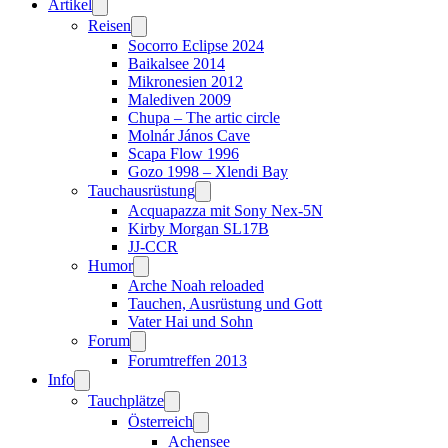
Artikel
Reisen
Socorro Eclipse 2024
Baikalsee 2014
Mikronesien 2012
Malediven 2009
Chupa – The artic circle
Molnár János Cave
Scapa Flow 1996
Gozo 1998 – Xlendi Bay
Tauchausrüstung
Acquapazza mit Sony Nex-5N
Kirby Morgan SL17B
JJ-CCR
Humor
Arche Noah reloaded
Tauchen, Ausrüstung und Gott
Vater Hai und Sohn
Forum
Forumtreffen 2013
Info
Tauchplätze
Österreich
Achensee