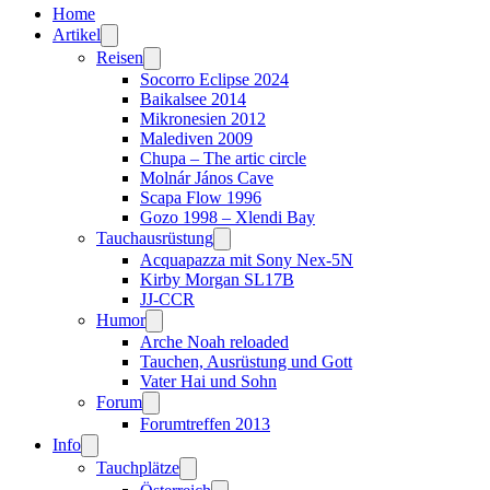
Home
Artikel
Reisen
Socorro Eclipse 2024
Baikalsee 2014
Mikronesien 2012
Malediven 2009
Chupa – The artic circle
Molnár János Cave
Scapa Flow 1996
Gozo 1998 – Xlendi Bay
Tauchausrüstung
Acquapazza mit Sony Nex-5N
Kirby Morgan SL17B
JJ-CCR
Humor
Arche Noah reloaded
Tauchen, Ausrüstung und Gott
Vater Hai und Sohn
Forum
Forumtreffen 2013
Info
Tauchplätze