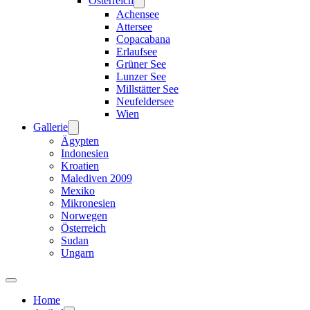
Österreich
Achensee
Attersee
Copacabana
Erlaufsee
Grüner See
Lunzer See
Millstätter See
Neufeldersee
Wien
Gallerie
Ägypten
Indonesien
Kroatien
Malediven 2009
Mexiko
Mikronesien
Norwegen
Österreich
Sudan
Ungarn
Home