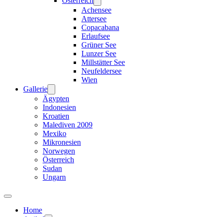
Österreich
Achensee
Attersee
Copacabana
Erlaufsee
Grüner See
Lunzer See
Millstätter See
Neufeldersee
Wien
Gallerie
Ägypten
Indonesien
Kroatien
Malediven 2009
Mexiko
Mikronesien
Norwegen
Österreich
Sudan
Ungarn
Home