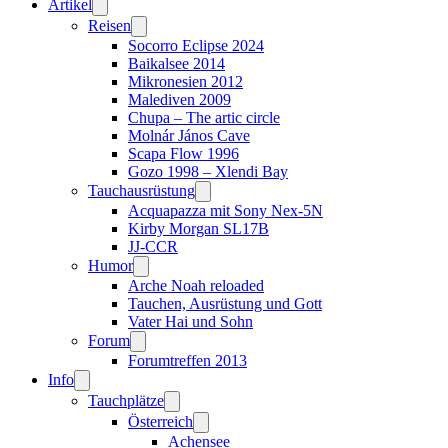
Artikel
Reisen
Socorro Eclipse 2024
Baikalsee 2014
Mikronesien 2012
Malediven 2009
Chupa – The artic circle
Molnár János Cave
Scapa Flow 1996
Gozo 1998 – Xlendi Bay
Tauchausrüstung
Acquapazza mit Sony Nex-5N
Kirby Morgan SL17B
JJ-CCR
Humor
Arche Noah reloaded
Tauchen, Ausrüstung und Gott
Vater Hai und Sohn
Forum
Forumtreffen 2013
Info
Tauchplätze
Österreich
Achensee