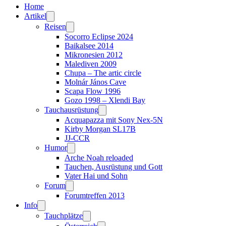
Home
Artikel
Reisen
Socorro Eclipse 2024
Baikalsee 2014
Mikronesien 2012
Malediven 2009
Chupa – The artic circle
Molnár János Cave
Scapa Flow 1996
Gozo 1998 – Xlendi Bay
Tauchausrüstung
Acquapazza mit Sony Nex-5N
Kirby Morgan SL17B
JJ-CCR
Humor
Arche Noah reloaded
Tauchen, Ausrüstung und Gott
Vater Hai und Sohn
Forum
Forumtreffen 2013
Info
Tauchplätze