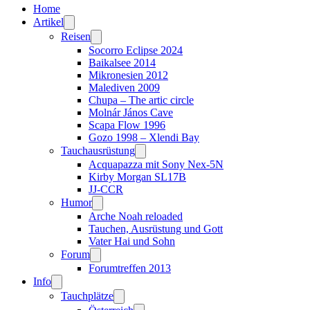
Home
Artikel
Reisen
Socorro Eclipse 2024
Baikalsee 2014
Mikronesien 2012
Malediven 2009
Chupa – The artic circle
Molnár János Cave
Scapa Flow 1996
Gozo 1998 – Xlendi Bay
Tauchausrüstung
Acquapazza mit Sony Nex-5N
Kirby Morgan SL17B
JJ-CCR
Humor
Arche Noah reloaded
Tauchen, Ausrüstung und Gott
Vater Hai und Sohn
Forum
Forumtreffen 2013
Info
Tauchplätze