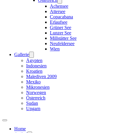
Österreich
Achensee
Attersee
Copacabana
Erlaufsee
Grüner See
Lunzer See
Millstätter See
Neufeldersee
Wien
Gallerie
Ägypten
Indonesien
Kroatien
Malediven 2009
Mexiko
Mikronesien
Norwegen
Österreich
Sudan
Ungarn
Home