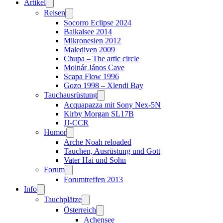
Artikel
Reisen
Socorro Eclipse 2024
Baikalsee 2014
Mikronesien 2012
Malediven 2009
Chupa – The artic circle
Molnár János Cave
Scapa Flow 1996
Gozo 1998 – Xlendi Bay
Tauchausrüstung
Acquapazza mit Sony Nex-5N
Kirby Morgan SL17B
JJ-CCR
Humor
Arche Noah reloaded
Tauchen, Ausrüstung und Gott
Vater Hai und Sohn
Forum
Forumtreffen 2013
Info
Tauchplätze
Österreich
Achensee