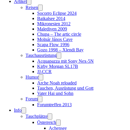
Artikel
Reisen
Socorro Eclipse 2024
Baikalsee 2014
Mikronesien 2012
Malediven 2009
Chupa – The artic circle
Molnár János Cave
Scapa Flow 1996
Gozo 1998 – Xlendi Bay
Tauchausrüstung
Acquapazza mit Sony Nex-5N
Kirby Morgan SL17B
JJ-CCR
Humor
Arche Noah reloaded
Tauchen, Ausrüstung und Gott
Vater Hai und Sohn
Forum
Forumtreffen 2013
Info
Tauchplätze
Österreich
Achensee