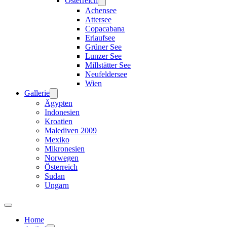
Österreich
Achensee
Attersee
Copacabana
Erlaufsee
Grüner See
Lunzer See
Millstätter See
Neufeldersee
Wien
Gallerie
Ägypten
Indonesien
Kroatien
Malediven 2009
Mexiko
Mikronesien
Norwegen
Österreich
Sudan
Ungarn
Home