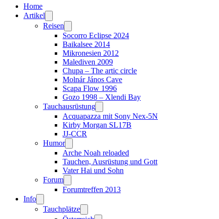
Home
Artikel
Reisen
Socorro Eclipse 2024
Baikalsee 2014
Mikronesien 2012
Malediven 2009
Chupa – The artic circle
Molnár János Cave
Scapa Flow 1996
Gozo 1998 – Xlendi Bay
Tauchausrüstung
Acquapazza mit Sony Nex-5N
Kirby Morgan SL17B
JJ-CCR
Humor
Arche Noah reloaded
Tauchen, Ausrüstung und Gott
Vater Hai und Sohn
Forum
Forumtreffen 2013
Info
Tauchplätze