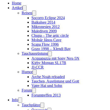
Home
Artikel
Reisen
Socorro Eclipse 2024
Baikalsee 2014
Mikronesien 2012
Malediven 2009
Chupa – The artic circle
Molnár János Cave
Scapa Flow 1996
Gozo 1998 – Xlendi Bay
Tauchausrüstung
Acquapazza mit Sony Nex-5N
Kirby Morgan SL17B
JJ-CCR
Humor
Arche Noah reloaded
Tauchen, Ausrüstung und Gott
Vater Hai und Sohn
Forum
Forumtreffen 2013
Info
Tauchplätze