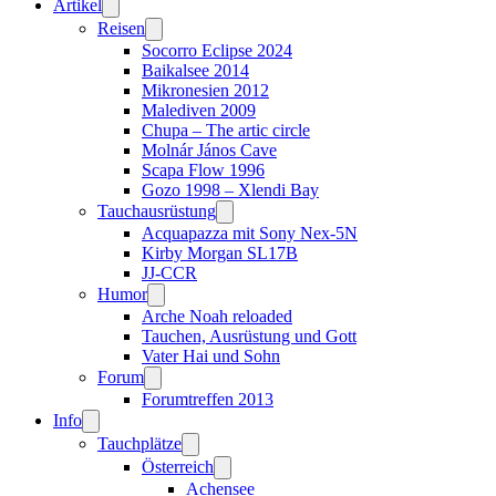
Artikel
Reisen
Socorro Eclipse 2024
Baikalsee 2014
Mikronesien 2012
Malediven 2009
Chupa – The artic circle
Molnár János Cave
Scapa Flow 1996
Gozo 1998 – Xlendi Bay
Tauchausrüstung
Acquapazza mit Sony Nex-5N
Kirby Morgan SL17B
JJ-CCR
Humor
Arche Noah reloaded
Tauchen, Ausrüstung und Gott
Vater Hai und Sohn
Forum
Forumtreffen 2013
Info
Tauchplätze
Österreich
Achensee