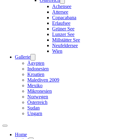
Österreich
Achensee
Attersee
Copacabana
Erlaufsee
Grüner See
Lunzer See
Millstätter See
Neufeldersee
Wien
Gallerie
Ägypten
Indonesien
Kroatien
Malediven 2009
Mexiko
Mikronesien
Norwegen
Österreich
Sudan
Ungarn
Home