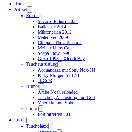
Home
Artikel
Reisen
Socorro Eclipse 2024
Baikalsee 2014
Mikronesien 2012
Malediven 2009
Chupa – The artic circle
Molnár János Cave
Scapa Flow 1996
Gozo 1998 – Xlendi Bay
Tauchausrüstung
Acquapazza mit Sony Nex-5N
Kirby Morgan SL17B
JJ-CCR
Humor
Arche Noah reloaded
Tauchen, Ausrüstung und Gott
Vater Hai und Sohn
Forum
Forumtreffen 2013
Info
Tauchplätze