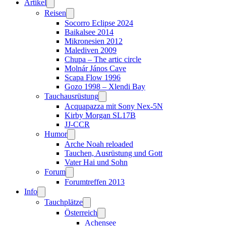
Artikel
Reisen
Socorro Eclipse 2024
Baikalsee 2014
Mikronesien 2012
Malediven 2009
Chupa – The artic circle
Molnár János Cave
Scapa Flow 1996
Gozo 1998 – Xlendi Bay
Tauchausrüstung
Acquapazza mit Sony Nex-5N
Kirby Morgan SL17B
JJ-CCR
Humor
Arche Noah reloaded
Tauchen, Ausrüstung und Gott
Vater Hai und Sohn
Forum
Forumtreffen 2013
Info
Tauchplätze
Österreich
Achensee