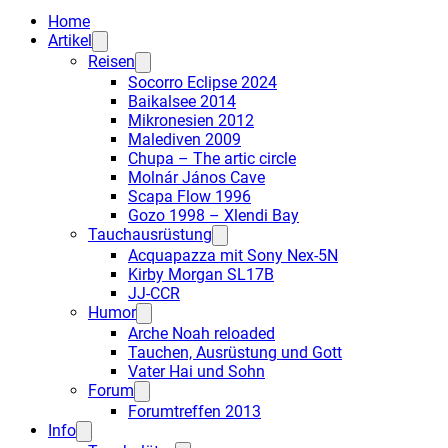
Home
Artikel
Reisen
Socorro Eclipse 2024
Baikalsee 2014
Mikronesien 2012
Malediven 2009
Chupa – The artic circle
Molnár János Cave
Scapa Flow 1996
Gozo 1998 – Xlendi Bay
Tauchausrüstung
Acquapazza mit Sony Nex-5N
Kirby Morgan SL17B
JJ-CCR
Humor
Arche Noah reloaded
Tauchen, Ausrüstung und Gott
Vater Hai und Sohn
Forum
Forumtreffen 2013
Info