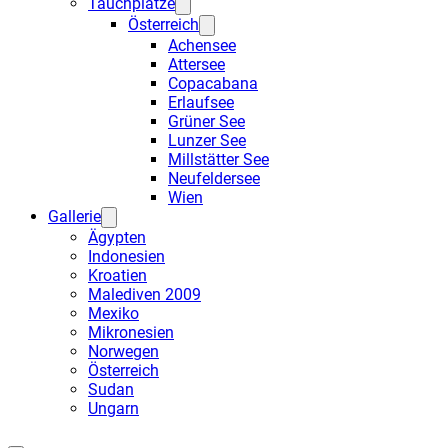
Tauchplätze
Österreich
Achensee
Attersee
Copacabana
Erlaufsee
Grüner See
Lunzer See
Millstätter See
Neufeldersee
Wien
Gallerie
Ägypten
Indonesien
Kroatien
Malediven 2009
Mexiko
Mikronesien
Norwegen
Österreich
Sudan
Ungarn