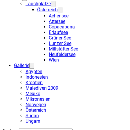
Tauchplätze
Österreich
Achensee
Attersee
Copacabana
Erlaufsee
Grüner See
Lunzer See
Millstätter See
Neufeldersee
Wien
Gallerie
Ägypten
Indonesien
Kroatien
Malediven 2009
Mexiko
Mikronesien
Norwegen
Österreich
Sudan
Ungarn