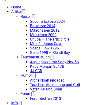
Home
Artikel
Reisen
Socorro Eclipse 2024
Baikalsee 2014
Mikronesien 2012
Malediven 2009
Chupa – The artic circle
Molnár János Cave
Scapa Flow 1996
Gozo 1998 – Xlendi Bay
Tauchausrüstung
Acquapazza mit Sony Nex-5N
Kirby Morgan SL17B
JJ-CCR
Humor
Arche Noah reloaded
Tauchen, Ausrüstung und Gott
Vater Hai und Sohn
Forum
Forumtreffen 2013
Info