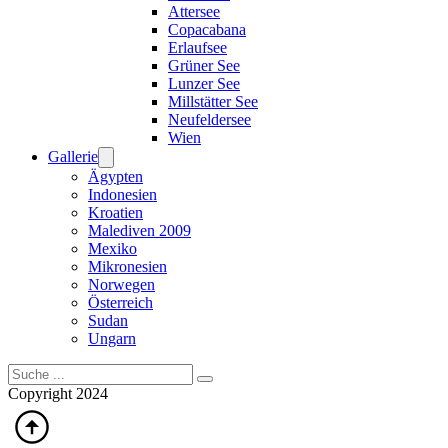
Attersee
Copacabana
Erlaufsee
Grüner See
Lunzer See
Millstätter See
Neufeldersee
Wien
Gallerie
Ägypten
Indonesien
Kroatien
Malediven 2009
Mexiko
Mikronesien
Norwegen
Österreich
Sudan
Ungarn
Suchen
Copyright 2024