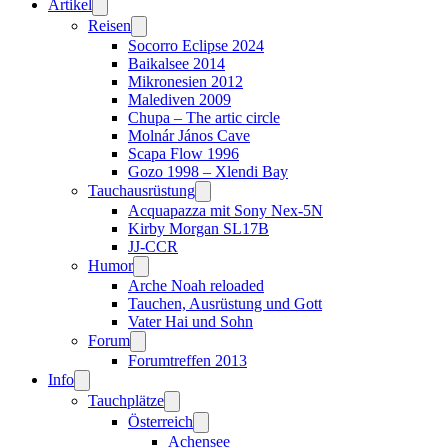
Artikel
Reisen
Socorro Eclipse 2024
Baikalsee 2014
Mikronesien 2012
Malediven 2009
Chupa – The artic circle
Molnár János Cave
Scapa Flow 1996
Gozo 1998 – Xlendi Bay
Tauchausrüstung
Acquapazza mit Sony Nex-5N
Kirby Morgan SL17B
JJ-CCR
Humor
Arche Noah reloaded
Tauchen, Ausrüstung und Gott
Vater Hai und Sohn
Forum
Forumtreffen 2013
Info
Tauchplätze
Österreich
Achensee