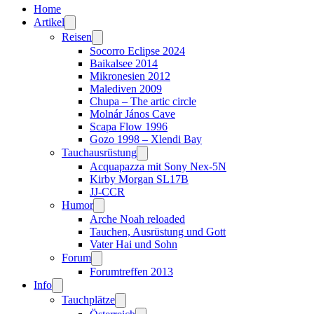
Home
Artikel
Reisen
Socorro Eclipse 2024
Baikalsee 2014
Mikronesien 2012
Malediven 2009
Chupa – The artic circle
Molnár János Cave
Scapa Flow 1996
Gozo 1998 – Xlendi Bay
Tauchausrüstung
Acquapazza mit Sony Nex-5N
Kirby Morgan SL17B
JJ-CCR
Humor
Arche Noah reloaded
Tauchen, Ausrüstung und Gott
Vater Hai und Sohn
Forum
Forumtreffen 2013
Info
Tauchplätze