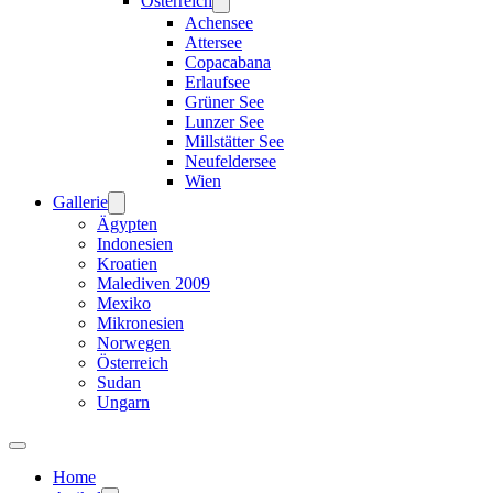
Österreich
Achensee
Attersee
Copacabana
Erlaufsee
Grüner See
Lunzer See
Millstätter See
Neufeldersee
Wien
Gallerie
Ägypten
Indonesien
Kroatien
Malediven 2009
Mexiko
Mikronesien
Norwegen
Österreich
Sudan
Ungarn
Home