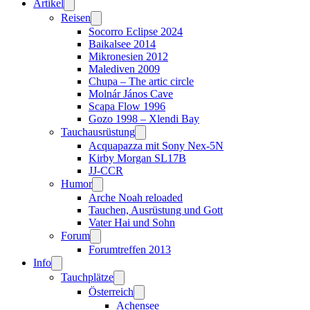
Artikel
Reisen
Socorro Eclipse 2024
Baikalsee 2014
Mikronesien 2012
Malediven 2009
Chupa – The artic circle
Molnár János Cave
Scapa Flow 1996
Gozo 1998 – Xlendi Bay
Tauchausrüstung
Acquapazza mit Sony Nex-5N
Kirby Morgan SL17B
JJ-CCR
Humor
Arche Noah reloaded
Tauchen, Ausrüstung und Gott
Vater Hai und Sohn
Forum
Forumtreffen 2013
Info
Tauchplätze
Österreich
Achensee