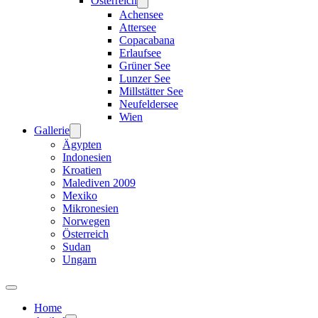
Österreich
Achensee
Attersee
Copacabana
Erlaufsee
Grüner See
Lunzer See
Millstätter See
Neufeldersee
Wien
Gallerie
Ägypten
Indonesien
Kroatien
Malediven 2009
Mexiko
Mikronesien
Norwegen
Österreich
Sudan
Ungarn
Home