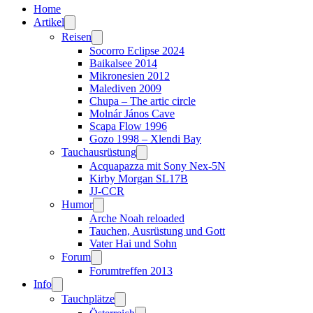
Home
Artikel
Reisen
Socorro Eclipse 2024
Baikalsee 2014
Mikronesien 2012
Malediven 2009
Chupa – The artic circle
Molnár János Cave
Scapa Flow 1996
Gozo 1998 – Xlendi Bay
Tauchausrüstung
Acquapazza mit Sony Nex-5N
Kirby Morgan SL17B
JJ-CCR
Humor
Arche Noah reloaded
Tauchen, Ausrüstung und Gott
Vater Hai und Sohn
Forum
Forumtreffen 2013
Info
Tauchplätze