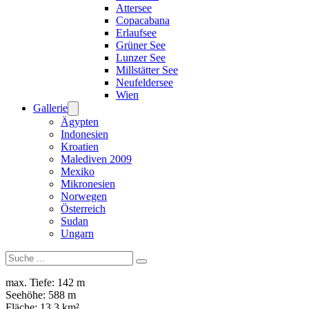
Attersee
Copacabana
Erlaufsee
Grüner See
Lunzer See
Millstätter See
Neufeldersee
Wien
Gallerie
Ägypten
Indonesien
Kroatien
Malediven 2009
Mexiko
Mikronesien
Norwegen
Österreich
Sudan
Ungarn
Suchen
max. Tiefe: 142 m
Seehöhe: 588 m
Fläche: 13,3 km²