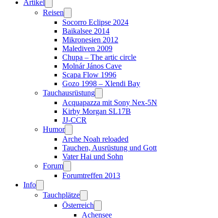
Artikel
Reisen
Socorro Eclipse 2024
Baikalsee 2014
Mikronesien 2012
Malediven 2009
Chupa – The artic circle
Molnár János Cave
Scapa Flow 1996
Gozo 1998 – Xlendi Bay
Tauchausrüstung
Acquapazza mit Sony Nex-5N
Kirby Morgan SL17B
JJ-CCR
Humor
Arche Noah reloaded
Tauchen, Ausrüstung und Gott
Vater Hai und Sohn
Forum
Forumtreffen 2013
Info
Tauchplätze
Österreich
Achensee