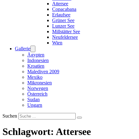
Attersee
Copacabana
Erlaufsee
Grüner See
Lunzer See
Millstätter See
Neufeldersee
Wien
Gallerie
Ägypten
Indonesien
Kroatien
Malediven 2009
Mexiko
Mikronesien
Norwegen
Österreich
Sudan
Ungarn
Suchen
Schlagwort:
Attersee