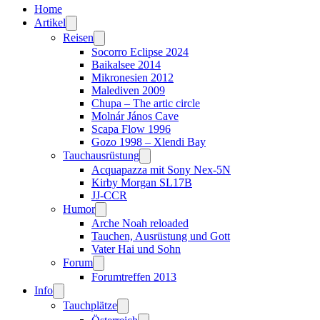
Home
Artikel
Reisen
Socorro Eclipse 2024
Baikalsee 2014
Mikronesien 2012
Malediven 2009
Chupa – The artic circle
Molnár János Cave
Scapa Flow 1996
Gozo 1998 – Xlendi Bay
Tauchausrüstung
Acquapazza mit Sony Nex-5N
Kirby Morgan SL17B
JJ-CCR
Humor
Arche Noah reloaded
Tauchen, Ausrüstung und Gott
Vater Hai und Sohn
Forum
Forumtreffen 2013
Info
Tauchplätze