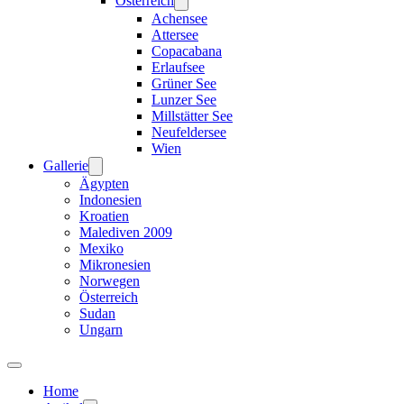
Österreich
Achensee
Attersee
Copacabana
Erlaufsee
Grüner See
Lunzer See
Millstätter See
Neufeldersee
Wien
Gallerie
Ägypten
Indonesien
Kroatien
Malediven 2009
Mexiko
Mikronesien
Norwegen
Österreich
Sudan
Ungarn
Home