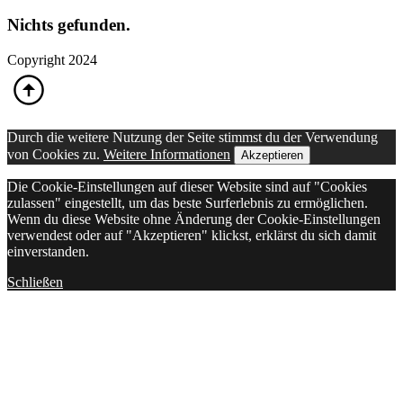
Nichts gefunden.
Copyright 2024
Durch die weitere Nutzung der Seite stimmst du der Verwendung
von Cookies zu.
Weitere Informationen
Akzeptieren
Die Cookie-Einstellungen auf dieser Website sind auf "Cookies
zulassen" eingestellt, um das beste Surferlebnis zu ermöglichen.
Wenn du diese Website ohne Änderung der Cookie-Einstellungen
verwendest oder auf "Akzeptieren" klickst, erklärst du sich damit
einverstanden.
Schließen