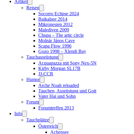
Artikel
Reisen
Socorro Eclipse 2024
Baikalsee 2014
Mikronesien 2012
Malediven 2009
Chupa – The artic circle
Molnár János Cave
Scapa Flow 1996
Gozo 1998 – Xlendi Bay
Tauchausrüstung
Acquapazza mit Sony Nex-5N
Kirby Morgan SL17B
JJ-CCR
Humor
Arche Noah reloaded
Tauchen, Ausrüstung und Gott
Vater Hai und Sohn
Forum
Forumtreffen 2013
Info
Tauchplätze
Österreich
Achensee