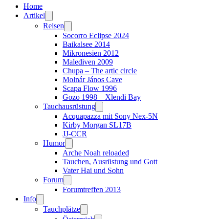
Home
Artikel
Reisen
Socorro Eclipse 2024
Baikalsee 2014
Mikronesien 2012
Malediven 2009
Chupa – The artic circle
Molnár János Cave
Scapa Flow 1996
Gozo 1998 – Xlendi Bay
Tauchausrüstung
Acquapazza mit Sony Nex-5N
Kirby Morgan SL17B
JJ-CCR
Humor
Arche Noah reloaded
Tauchen, Ausrüstung und Gott
Vater Hai und Sohn
Forum
Forumtreffen 2013
Info
Tauchplätze