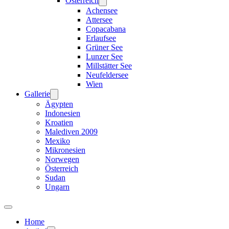
Österreich
Achensee
Attersee
Copacabana
Erlaufsee
Grüner See
Lunzer See
Millstätter See
Neufeldersee
Wien
Gallerie
Ägypten
Indonesien
Kroatien
Malediven 2009
Mexiko
Mikronesien
Norwegen
Österreich
Sudan
Ungarn
Home