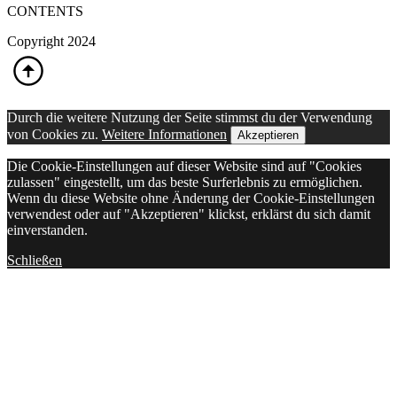
CONTENTS
Copyright 2024
Durch die weitere Nutzung der Seite stimmst du der Verwendung
von Cookies zu.
Weitere Informationen
Akzeptieren
Die Cookie-Einstellungen auf dieser Website sind auf "Cookies
zulassen" eingestellt, um das beste Surferlebnis zu ermöglichen.
Wenn du diese Website ohne Änderung der Cookie-Einstellungen
verwendest oder auf "Akzeptieren" klickst, erklärst du sich damit
einverstanden.
Schließen