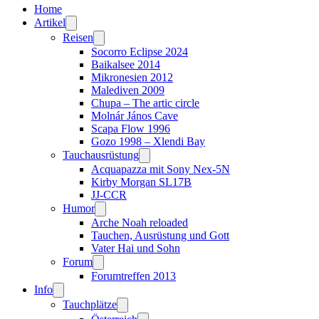
Home
Artikel
Reisen
Socorro Eclipse 2024
Baikalsee 2014
Mikronesien 2012
Malediven 2009
Chupa – The artic circle
Molnár János Cave
Scapa Flow 1996
Gozo 1998 – Xlendi Bay
Tauchausrüstung
Acquapazza mit Sony Nex-5N
Kirby Morgan SL17B
JJ-CCR
Humor
Arche Noah reloaded
Tauchen, Ausrüstung und Gott
Vater Hai und Sohn
Forum
Forumtreffen 2013
Info
Tauchplätze