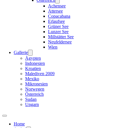
Österreich
Achensee
Attersee
Copacabana
Erlaufsee
Grüner See
Lunzer See
Millstätter See
Neufeldersee
Wien
Gallerie
Ägypten
Indonesien
Kroatien
Malediven 2009
Mexiko
Mikronesien
Norwegen
Österreich
Sudan
Ungarn
Home