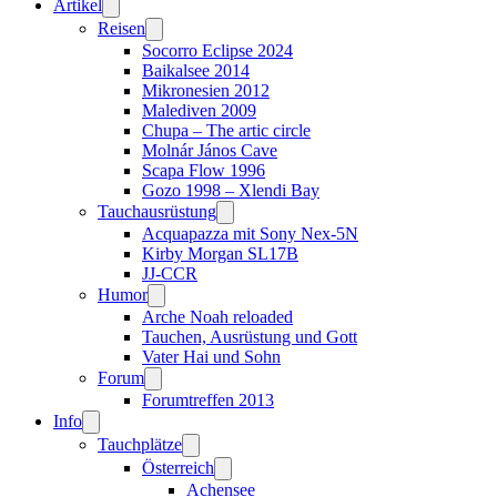
Artikel
Reisen
Socorro Eclipse 2024
Baikalsee 2014
Mikronesien 2012
Malediven 2009
Chupa – The artic circle
Molnár János Cave
Scapa Flow 1996
Gozo 1998 – Xlendi Bay
Tauchausrüstung
Acquapazza mit Sony Nex-5N
Kirby Morgan SL17B
JJ-CCR
Humor
Arche Noah reloaded
Tauchen, Ausrüstung und Gott
Vater Hai und Sohn
Forum
Forumtreffen 2013
Info
Tauchplätze
Österreich
Achensee