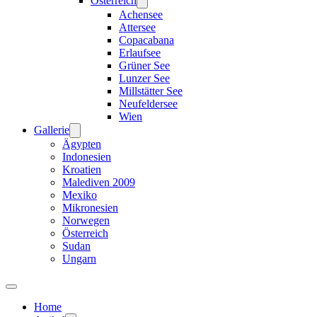
Österreich
Achensee
Attersee
Copacabana
Erlaufsee
Grüner See
Lunzer See
Millstätter See
Neufeldersee
Wien
Gallerie
Ägypten
Indonesien
Kroatien
Malediven 2009
Mexiko
Mikronesien
Norwegen
Österreich
Sudan
Ungarn
Home