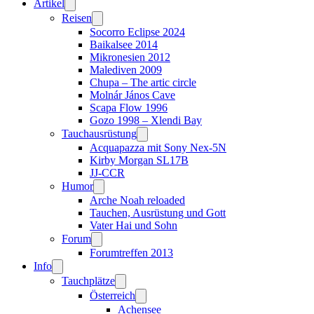
Artikel
Reisen
Socorro Eclipse 2024
Baikalsee 2014
Mikronesien 2012
Malediven 2009
Chupa – The artic circle
Molnár János Cave
Scapa Flow 1996
Gozo 1998 – Xlendi Bay
Tauchausrüstung
Acquapazza mit Sony Nex-5N
Kirby Morgan SL17B
JJ-CCR
Humor
Arche Noah reloaded
Tauchen, Ausrüstung und Gott
Vater Hai und Sohn
Forum
Forumtreffen 2013
Info
Tauchplätze
Österreich
Achensee