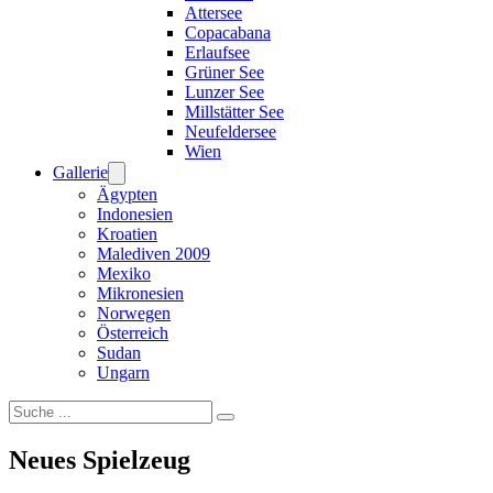
Attersee
Copacabana
Erlaufsee
Grüner See
Lunzer See
Millstätter See
Neufeldersee
Wien
Gallerie
Ägypten
Indonesien
Kroatien
Malediven 2009
Mexiko
Mikronesien
Norwegen
Österreich
Sudan
Ungarn
Suchen
Neues Spielzeug