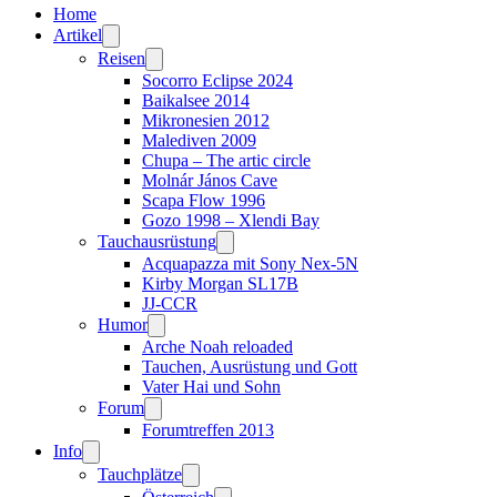
Home
Artikel
Reisen
Socorro Eclipse 2024
Baikalsee 2014
Mikronesien 2012
Malediven 2009
Chupa – The artic circle
Molnár János Cave
Scapa Flow 1996
Gozo 1998 – Xlendi Bay
Tauchausrüstung
Acquapazza mit Sony Nex-5N
Kirby Morgan SL17B
JJ-CCR
Humor
Arche Noah reloaded
Tauchen, Ausrüstung und Gott
Vater Hai und Sohn
Forum
Forumtreffen 2013
Info
Tauchplätze