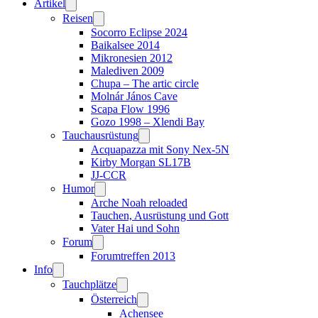
Artikel
Reisen
Socorro Eclipse 2024
Baikalsee 2014
Mikronesien 2012
Malediven 2009
Chupa – The artic circle
Molnár János Cave
Scapa Flow 1996
Gozo 1998 – Xlendi Bay
Tauchausrüstung
Acquapazza mit Sony Nex-5N
Kirby Morgan SL17B
JJ-CCR
Humor
Arche Noah reloaded
Tauchen, Ausrüstung und Gott
Vater Hai und Sohn
Forum
Forumtreffen 2013
Info
Tauchplätze
Österreich
Achensee