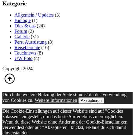
Kategorie
Allgemein / Updates
(3)
Biologie
(1)
Dies & das
(24)
Forum
(2)
Gallerie
(31)
Pers. Ausrüstung
(8)
Reiseberichte
(16)
Tauchnews
(8)
UW-Foto
(4)
Copyright 2024
Durch die weitere Nutzung der Seite stimmst du der Verwendung
von Cookies zu.
Weitere Informationen
Akzeptieren
Die Cookie-Einstellungen auf dieser Website sind auf "Cookies
zulassen" eingestellt, um das beste Surferlebnis zu ermöglichen.
Wenn du diese Website ohne Änderung der Cookie-Einstellungen
verwendest oder auf "Akzeptieren" klickst, erklärst du sich damit
einverstanden.