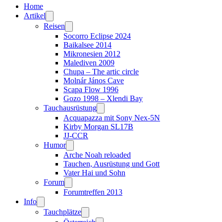
Home
Artikel
Reisen
Socorro Eclipse 2024
Baikalsee 2014
Mikronesien 2012
Malediven 2009
Chupa – The artic circle
Molnár János Cave
Scapa Flow 1996
Gozo 1998 – Xlendi Bay
Tauchausrüstung
Acquapazza mit Sony Nex-5N
Kirby Morgan SL17B
JJ-CCR
Humor
Arche Noah reloaded
Tauchen, Ausrüstung und Gott
Vater Hai und Sohn
Forum
Forumtreffen 2013
Info
Tauchplätze