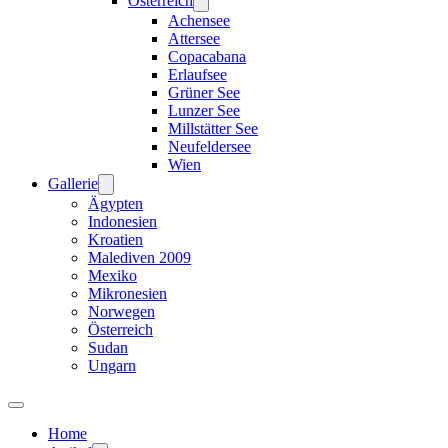
Österreich
Achensee
Attersee
Copacabana
Erlaufsee
Grüner See
Lunzer See
Millstätter See
Neufeldersee
Wien
Gallerie
Ägypten
Indonesien
Kroatien
Malediven 2009
Mexiko
Mikronesien
Norwegen
Österreich
Sudan
Ungarn
Home